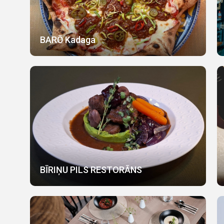
BARŌ Kadaga
BĪRIŅU PILS RESTORĀNS