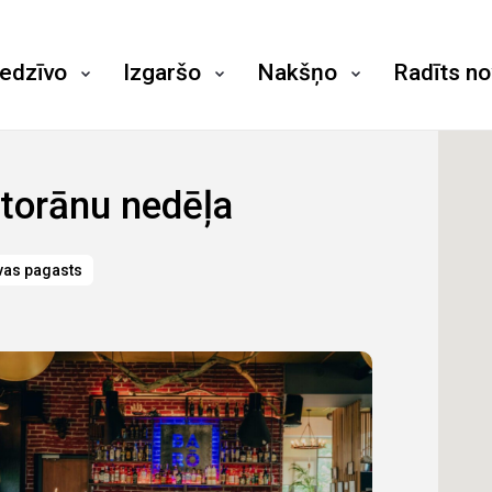
iedzīvo
Izgaršo
Nakšņo
Radīts n
torānu nedēļa
vas pagasts