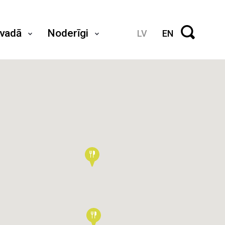
ovadā
Noderīgi
LV
EN