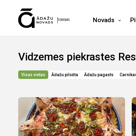
Novads
P
TŪRISMS
Vidzemes piekrastes Res
Visas vietas
Ādažu pilsēta
Ādažu pagasts
Carnika