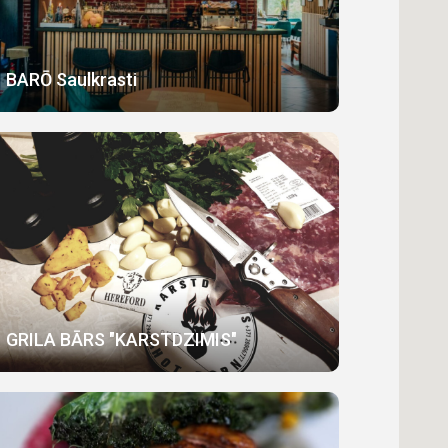
BARŌ Saulkrasti
GRILA BĀRS "KARSTDZIMIS"