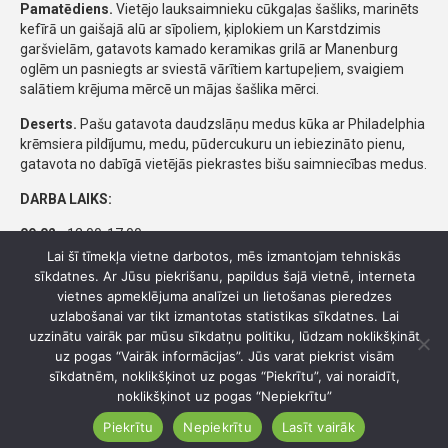
Pamatēdiens.
Vietējo lauksaimnieku cūkgaļas šašliks, marinēts
kefīrā un gaišajā alū ar sīpoliem, ķiplokiem un Karstdzimis
garšvielām, gatavots kamado keramikas grilā ar Manenburg
oglēm un pasniegts ar sviestā vārītiem kartupeļiem, svaigiem
salātiem krējuma mērcē un mājas šašlika mērci.
Deserts.
Pašu gatavota daudzslāņu medus kūka ar Philadelphia
krēmsiera pildījumu, medu, pūdercukuru un iebiezināto pienu,
gatavota no dabīgā vietējās piekrastes bišu saimniecības medus.
DARBA LAIKS:
09.02.:
12:00-17:00
10.02.:
12:00-17:00
Lai šī tīmekļa vietne darbotos, mēs izmantojam tehniskās
11.02.:
12:00-17:00
sīkdatnes. Ar Jūsu piekrišanu, papildus šajā vietnē, interneta
12.02.:
12:00-17:00
vietnes apmeklējuma analīzei un lietošanas pieredzes
13.02.:
12:00-17:00
uzlabošanai var tikt izmantotas statistikas sīkdatnes. Lai
14.02.:
12:00-17:00
uzzinātu vairāk par mūsu sīkdatņu politiku, lūdzam noklikšķināt
15.02.:
12:00-17:00
uz pogas “Vairāk informācijas”. Jūs varat piekrist visām
sīkdatnēm, noklikšķinot uz pogas “Piekrītu”, vai noraidīt,
Nepieciešama iepriekšēja rezervācija!
noklikšķinot uz pogas “Nepiekrītu”
PIEEJAMĪBA:
Piekrītu
Nepiekrītu
Lasīt vairāk