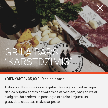
LV
EN
TŪRISMS
Vidzemes piekrastes Restorānu nedēļa
Visas vietas
Ādažu pilsēta
Ādažu pagasts
Carnikavas pagasts
GRILA BĀRS
“KARSTDZIMIS”
ĒDIENKARTE / 35
,00 EUR no personas
Uzkodas.
Uz uguns kazanā gatavota unikāla soļankas zupa
dabīgā buljonā ar trim dažādiem gaļas veidiem, bagātināta ar
svaigiem dārzeņiem un pasniegta ar skābo krējumu un
grauzdētu ciabattas maizīti ar pesto.