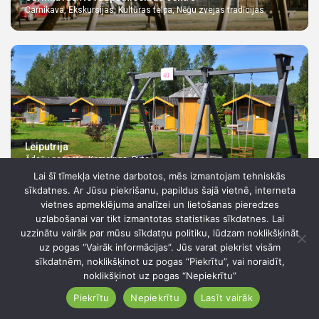
Carnikava, Ekskursijas, Kultūras telpa, Nēģu zvejas tradīcijas
Leiputrija
Ādažu pagasts, Kempings, Pirts
Lai šī tīmekļa vietne darbotos, mēs izmantojam tehniskās
sīkdatnes. Ar Jūsu piekrišanu, papildus šajā vietnē, interneta
vietnes apmeklējuma analīzei un lietošanas pieredzes
uzlabošanai var tikt izmantotas statistikas sīkdatnes. Lai
uzzinātu vairāk par mūsu sīkdatņu politiku, lūdzam noklikšķināt
uz pogas “Vairāk informācijas”. Jūs varat piekrist visām
sīkdatnēm, noklikšķinot uz pogas “Piekrītu”, vai noraidīt,
noklikšķinot uz pogas “Nepiekrītu”
Piekrītu
Nepiekrītu
Lasīt vairāk