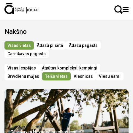
LV
EN
TŪRISMS
Nakšņo
Visas vietas
Ādažu pilsēta
Ādažu pagasts
Carnikavas pagasts
Visas iespējas
Atpūtas kompleksi, kempingi
Brīvdienu mājas
Telšu vietas
Viesnīcas
Viesu nami
Carnikavas Novadpētniecības centrs