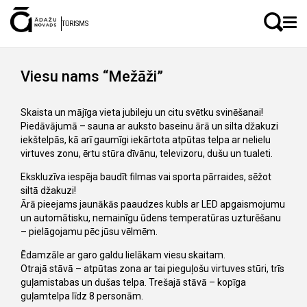
LV
EN
TŪRISMS
Viesu nams “Mežāži”
Skaista un mājīga vieta jubileju un citu svētku svinēšanai!
Piedāvājumā – sauna ar auksto baseinu ārā un silta džakuzi
iekštelpās, kā arī gaumīgi iekārtota atpūtas telpa ar nelielu
virtuves zonu, ērtu stūra dīvānu, televizoru, dušu un tualeti.
Ekskluzīva iespēja baudīt filmas vai sporta pārraides, sēžot
siltā džakuzi!
Ārā pieejams jaunākās paaudzes kubls ar LED apgaismojumu
un automātisku, nemainīgu ūdens temperatūras uzturēšanu
– pielāgojamu pēc jūsu vēlmēm.
Ēdamzāle ar garo galdu lielākam viesu skaitam.
Otrajā stāvā – atpūtas zona ar tai pieguļošu virtuves stūri, trīs
guļamistabas un dušas telpa. Trešajā stāvā – kopīga
guļamtelpa līdz 8 personām.