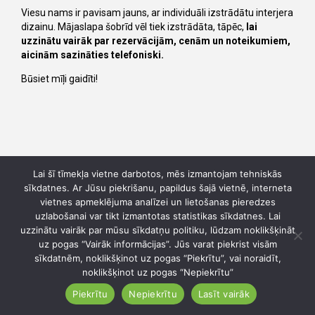
Viesu nams ir pavisam jauns, ar individuāli izstrādātu interjera
dizainu. Mājaslapa šobrīd vēl tiek izstrādāta, tāpēc,
lai
uzzinātu vairāk par rezervācijām, cenām un noteikumiem,
aicinām sazināties telefoniski.
Būsiet mīļi gaidīti!
Lai šī tīmekļa vietne darbotos, mēs izmantojam tehniskās
sīkdatnes. Ar Jūsu piekrišanu, papildus šajā vietnē, interneta
vietnes apmeklējuma analīzei un lietošanas pieredzes
uzlabošanai var tikt izmantotas statistikas sīkdatnes. Lai
uzzinātu vairāk par mūsu sīkdatņu politiku, lūdzam noklikšķināt
uz pogas “Vairāk informācijas”. Jūs varat piekrist visām
sīkdatnēm, noklikšķinot uz pogas “Piekrītu”, vai noraidīt,
noklikšķinot uz pogas “Nepiekrītu”
Piekrītu
Nepiekrītu
Lasīt vairāk