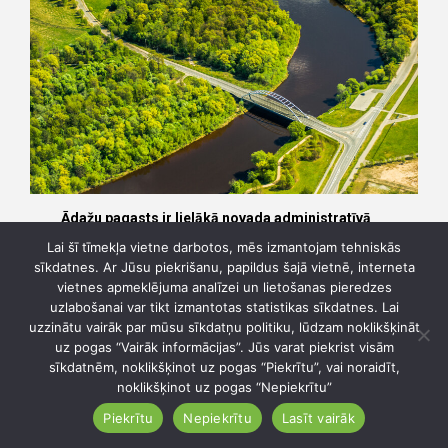
Ādažu pagasts ir lielākā novada administratīvā
teritorija, kur harmoniski līdzās pastāv
Lai šī tīmekļa vietne darbotos, mēs izmantojam tehniskās
mūsdienīga dzīves vide un neskarta daba. Tajā
sīkdatnes. Ar Jūsu piekrišanu, papildus šajā vietnē, interneta
ietilpst vairāki nozīmīgi ciemi – Kadaga,
vietnes apmeklējuma analīzei un lietošanas pieredzes
Baltezers, Stapriņi, Garkalne, Alderi un Atari.
uzlabošanai var tikt izmantotas statistikas sīkdatnes. Lai
Pagasts atrodas vien dažu desmitu kilometru
uzzinātu vairāk par mūsu sīkdatņu politiku, lūdzam noklikšķināt
attālumā no Rīgas un ir viegli sasniedzams pa A1
uz pogas “Vairāk informācijas”. Jūs varat piekrist visām
šoseju.
sīkdatnēm, noklikšķinot uz pogas “Piekrītu”, vai noraidīt,
noklikšķinot uz pogas “Nepiekrītu”
Šī teritorija izceļas ar dabas daudzveidību un ūdeņu
bagātību – šeit plūst ne vien straujā Gauja, bet arī
Piekrītu
Nepiekrītu
Lasīt vairāk
vēsturiskais Gaujas–Baltezera kanāls un Puskas