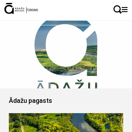
LV
EN
TŪRISMS
Ādažu pagasts