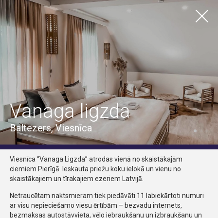
LV
EN
TŪRISMS
Nakšņo
Visas vietas
Ādažu pilsēta
Ādažu pagasts
Carnikavas pagasts
Vanaga ligzda
Visas iespējas
Atpūtas kompleksi, kempingi
Brīvdienu mājas
Telšu vietas
Viesnīcas
Viesu nami
Baltezers, Viesnīca
Viesnīca “Vanaga Ligzda” atrodas vienā no skaistākajām
ciemiem Pierīgā. Ieskauta priežu koku ielokā un vienu no
skaistākajiem un tīrakajiem ezeriem Latvijā.
Netraucētam naktsmieram tiek piedāvāti 11 labiekārtoti numuri
ar visu nepieciešamo viesu ērtībām – bezvadu internets,
bezmaksas autostāvvieta, vēlo iebraukšanu un izbraukšanu un