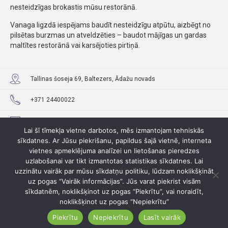
nesteidzīgas brokastis mūsu restorānā.
Vanaga ligzdā iespējams baudīt nesteidzīgu atpūtu, aizbēgt no
pilsētas burzmas un atveldzēties – baudot mājīgas un gardas
maltītes restorānā vai karsējoties pirtiņā.
Tallinas šoseja 69, Baltezers, Ādažu novads
+371 24400022
info@vanagaligzda.lv
Lai šī tīmekļa vietne darbotos, mēs izmantojam tehniskās
sīkdatnes. Ar Jūsu piekrišanu, papildus šajā vietnē, interneta
www.vanagaligzda.lv
vietnes apmeklējuma analīzei un lietošanas pieredzes
uzlabošanai var tikt izmantotas statistikas sīkdatnes. Lai
uzzinātu vairāk par mūsu sīkdatņu politiku, lūdzam noklikšķināt
uz pogas “Vairāk informācijas”. Jūs varat piekrist visām
sīkdatnēm, noklikšķinot uz pogas “Piekrītu”, vai noraidīt,
noklikšķinot uz pogas “Nepiekrītu”
Piekrītu
Nepiekrītu
Lasīt vairāk