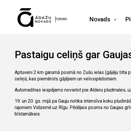
Novads
P
TŪRISMS
Pastaigu celiņš gar Gauja
Aptuveni 2 km garumā posmā no Zušu ielas (gājēju tilta p
celiņš, kas piemērots gājējiem un velosipēdistiem.
Automašīnas iespējams novietot pie Alderu pludmales, uz
19. un 20. gs. mijā pa Gauju notika intensīva koku pludin
rajoniem Vidzemē uz Rīgu. Pēdējais posms no Gaujas grīva
bīstamākais.
Alderu izaugsmi 20. gadsimta sākumā negaidīti veicināja