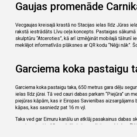
Alderiem tika izbūvēts
Gaujas – Daugavas kanāls.
Gaujas promenāde Carnik
Tā kā Gaujas ūdenslīmenis kanāla atdalīšanās vietā bija
teci regulēja ar slūžām. Pie Gaujas bija ierīkotas vārtvei
Vecgaujas kreisajā krastā no Stacijas ielas līdz Jūras ie
“Stonej” sistēmas slūžas.
rakstā iestrādāts Līvu ceļa koncepts. Pastaigas sākumā
20. gs. 60. gados koku pludināšana tika pārtraukta un slū
skulptūru “Atceroties”, kā arī izmēģināt mobilajā tālrunī ie
tika izbūvētas no jauna, lai regulētu ūdens pieplūdi Ma
meklējot informatīvās plāksnes ar QR kodu
“Nēģi nāk”
. Š
mākslinieks Gints Gabrāns.
2021. gadā tika pabeigta Gaujas—Baltezera kanāla atjaun
Tāpat iesakām nobildēties pie vides objekta “Carnikava”, k
izbraukt ar kanoe laivu vai SUP dēli. Slūžu atliekas mūs
Pelēkā koka ēka, kas redzama parkā ir vietējās Luterāņu 
Garciema koka pastaigu t
kanāla vidus posmā Kanāla ielā pie Mežmalas ielas krust
labiekārtota atpūtas vieta, kur izvietoti piknika galdi, pā
Sākums/beigas:
Stacijas iela 21, Carnikava
Garciema koka pastaigu taka, 650 metrus gara dēļu segum
Garums/ laiks:
1,3 km (10-15 min) vienā virzienā ar kāj
ielas līdz jūrai. Tā ved cauri dabas parkam “Piejūra” un 
Grūtības pakāpe:
viegls
piejūras kāpām, kas ir Eiropas Savienības aizsargājams
kāpas, kas sasniedz pat 16 m vjl.
Svarīgi zināt!
Taka ved gar Eimuru kanālu un atklāj pasakainus dabas sk
Alternatīvie maršruti:
atrodas virtuāls 3D
paplašinātās realitātes objekts “N
šķērsojot Jūras ielu taisni, var turpināt ceļu pa ai
kas ir mākslinieka G. Gabrāna darbs. Tas atspoguļo nēģu 