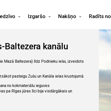
iedzīvo
Izgaršo
Nakšņo
Radīts n
s-Baltezera kanālu
ie Mazā Baltezera) līdz Podnieku ielai, izveidots
sākot pastaigu Zušu un Kanāla ielas krustojumā.
āšana no kokmateriālu ieguves
s pa Rīgas jūras līci bija visdārgākais un
 kāds komerciāli izdevīgs notikums – cauri