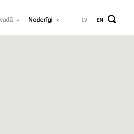
ovadā
Noderīgi
LV
EN