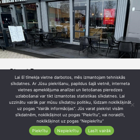
burgerus no augstas klases izejvielām, gardas uzkodas
dažādām gaumēm. Īpaši padomāts arī par pašiem
mazākajiem.
Iespējams ēst uz vietas vai pasūtīt līdzņemšanai.
FB:
https://www.facebook.com/uguns.cafe
Street Burgers
Lai šī tīmekļa vietne darbotos, mēs izmantojam tehniskās
sīkdatnes. Ar Jūsu piekrišanu, papildus šajā vietnē, interneta
Street Burgers ir Latvijā radīts burgernīcas koncepts un pirmā
vietnes apmeklējuma analīzei un lietošanas pieredzes
burgernīca atklāta 2013.gada februārī. Šobrīd restorāni
uzlabošanai var tikt izmantotas statistikas sīkdatnes. Lai
atrodas 6 vietās – Rīgas centrā, Āgenskalnā, T/C Spice, T/C
uzzinātu vairāk par mūsu sīkdatņu politiku, lūdzam noklikšķināt
SĀGA, Ādažos un Liepājā.
uz pogas “Vairāk informācijas”. Jūs varat piekrist visām
Street Burgers piedāvā vairāk nekā 20 dažādu veidu
sīkdatnēm, noklikšķinot uz pogas “Piekrītu”, vai noraidīt,
burgerus, salātus un uzkodas. Ēdienkartē sev gardu maltīti
noklikšķinot uz pogas “Nepiekrītu”
atradīs arī veģetārieši un vegāni līdz ar to pievarēt izsalkumu
Piekrītu
Nepiekrītu
Lasīt vairāk
varēs ikviens.