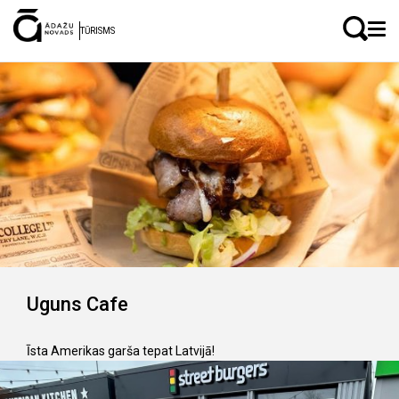
LV
EN
TŪRISMS
Uguns Cafe
Īsta Amerikas garša tepat Latvijā!
Ātrās ēdināšanas restorāns Ādažos, kas piedāvā gardus