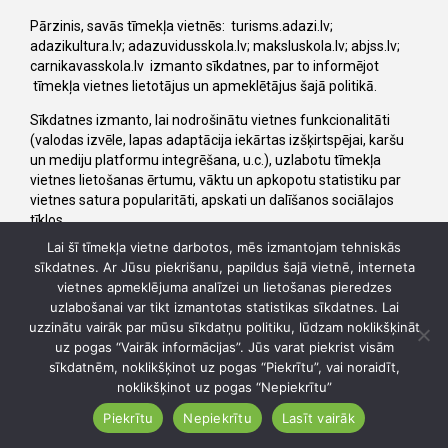
Pārzinis, savās tīmekļa vietnēs: turisms.adazi.lv;
adazikultura.lv; adazuvidusskola.lv; maksluskola.lv; abjss.lv;
carnikavasskola.lv izmanto sīkdatnes, par to informējot
tīmekļa vietnes lietotājus un apmeklētājus šajā politikā.
Sīkdatnes izmanto, lai nodrošinātu vietnes funkcionalitāti
(valodas izvēle, lapas adaptācija iekārtas izšķirtspējai, karšu
un mediju platformu integrēšana, u.c.), uzlabotu tīmekļa
vietnes lietošanas ērtumu, vāktu un apkopotu statistiku par
vietnes satura popularitāti, apskati un dalīšanos sociālajos
tīklos.
Lai šī tīmekļa vietne darbotos, mēs izmantojam tehniskās
Sīkdatnes ir nelielas teksta datnes, kas saglabājas
sīkdatnes. Ar Jūsu piekrišanu, papildus šajā vietnē, interneta
apmeklētāja iekārtā (dators, planšete, viedtālrunis) tīmekļa
vietnes apmeklējuma analīzei un lietošanas pieredzes
vietnes apmeklējuma laikā. Katrā turpmākajā apmeklējuma
uzlabošanai var tikt izmantotas statistikas sīkdatnes. Lai
reizē sīkdatnes tiek nosūtītas atpakaļ uz izcelsmes vietni vai
uzzinātu vairāk par mūsu sīkdatņu politiku, lūdzam noklikšķināt
uz citu vietni, kas atpazīst šo sīkdatni. Sīkdatnes darbojas kā
uz pogas “Vairāk informācijas”. Jūs varat piekrist visām
identifikators pēc kura vietne atpazīst apmeklētāja iekārtu
sīkdatnēm, noklikšķinot uz pogas “Piekrītu”, vai noraidīt,
nākamajās apmeklējuma reizēs, tai skaitā sīkdatnes palīdz
noklikšķinot uz pogas “Nepiekrītu”
atjaunot jūsu iestatījumus vietnē, uzlabo vietnes lietošanas
ērtības.
Piekrītu
Nepiekrītu
Lasīt vairāk