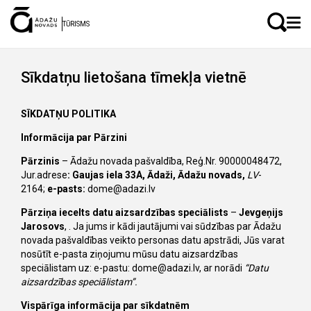
LV
EN
TŪRISMS
Sīkdatņu lietošana tīmekļa vietnē
SĪKDATŅU POLITIKA
Informācija par Pārzini
Pārzinis
– Ādažu novada pašvaldība, Reģ.Nr. 90000048472,
Jur.adrese
: Gaujas iela 33A, Ādaži, Ādažu novads,
LV
-
2164;
e-pasts:
dome@adazi.lv
Pārziņa iecelts datu aizsardzības speciālists
–
Jevgeņijs
Jarosovs
, . Ja jums ir kādi jautājumi vai sūdzības par Ādažu
novada pašvaldības veikto personas datu apstrādi, Jūs varat
nosūtīt e-pasta ziņojumu mūsu datu aizsardzības
speciālistam uz: e-pastu:
dome@adazi.lv
, ar norādi
“Datu
aizsardzības speciālistam”.
Vispārīga informācija par sīkdatnēm