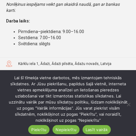
Norēķinus iespējams veikt gan skaidrā naudā, gan ar bankas
karti.
Darba laiks:
Pirmdiena–piektdiena: 9.00–16.00
Sestdiena: 7.00–16.00
Svētdiena: slēgts
Kārklu iela 1, Ādaži, Ādaži pilsēta, Ādažu novads, Latvija
+371 26936486
Lai šī tīmekļa vietne darbotos, mēs izmantojam tehniskās
sīkdatnes. Ar Jūsu piekrišanu, papildus šajā vietnē, interneta
grandsolariscafe@gmail.com
vietnes apmeklējuma analīzei un lietošanas pieredzes
uzlabošanai var tikt izmantotas statistikas sīkdatnes. Lai
www.facebook.com/profile.php?id=61575385727327
uzzinātu vairāk par mūsu sīkdatņu politiku, lūdzam noklikšķināt
uz pogas “Vairāk informācijas”. Jūs varat piekrist visām
sīkdatnēm, noklikšķinot uz pogas “Piekrītu”, vai noraidīt,
noklikšķinot uz pogas “Nepiekrītu”
Piekrītu
Nepiekrītu
Lasīt vairāk