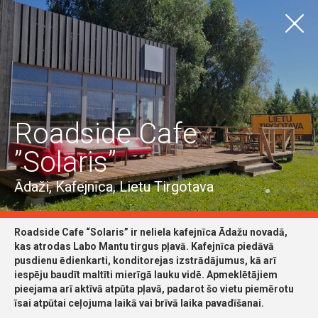
LV
EN
TŪRISMS
Izgaršo
Visas vietas
Ādažu pilsēta
Ādažu pagasts
Roadside Cafe
Carnikavas pagasts
”Solaris”
Visas iespējas
Ātrā ēdināšana
Bistro un ēdinīcas
Degustācijas
Kafejnīcas un restorāni
Ādaži, Kafejnīca, Lietu Tirgotava
Roadside Cafe “Solaris” ir neliela kafejnīca Ādažu novadā,
kas atrodas Labo Mantu tirgus pļavā. Kafejnīca piedāvā
pusdienu ēdienkarti, konditorejas izstrādājumus, kā arī
iespēju baudīt maltīti mierīgā lauku vidē. Apmeklētājiem
pieejama arī aktīvā atpūta pļavā, padarot šo vietu piemērotu
īsai atpūtai ceļojuma laikā vai brīvā laika pavadīšanai.