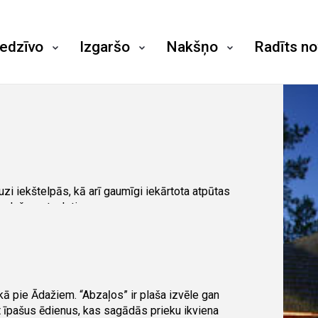
iedzīvo
Izgaršo
Nakšņo
Radīts n
zi iekštelpās, kā arī gaumīgi iekārtota atpūtas
, dušu un tualeti.
ot siltā džakuzi!
jumu un automātisku, nemainīgu ūdens
.
ā pie Ādažiem. “Abzaļos” ir plaša izvēle gan
i, trīs guļamistabas un dušas telpa. Trešajā stāvā
t īpašus ēdienus, kas sagādās prieku ikviena