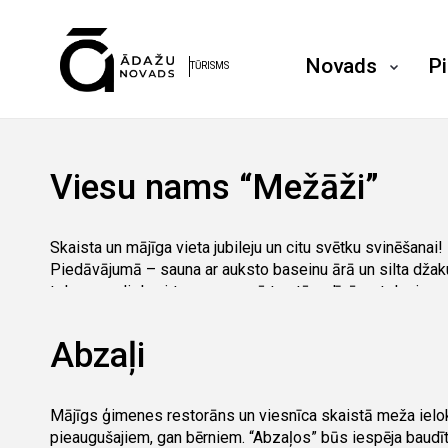
Novads
P
TŪRISMS
Viesu nams “Mežāži”
Skaista un mājīga vieta jubileju un citu svētku svinēšanai!
Piedāvājumā – sauna ar auksto baseinu ārā un silta džaku
telpa ar nelielu virtuves zonu, ērtu stūra dīvānu, televizoru
Ekskluzīva iespēja baudīt filmas vai sporta pārraides, sēž
Abzaļi
Ārā pieejams jaunākās paaudzes kubls ar LED apgaismo
temperatūras uzturēšanu – pielāgojamu pēc jūsu vēlmēm
Ēdamzāle ar garo galdu lielākam viesu skaitam.
Mājīgs ģimenes restorāns un viesnīca skaistā meža ielok
Otrajā stāvā – atpūtas zona ar tai pieguļošu virtuves stūr
pieaugušajiem, gan bērniem. “Abzaļos” būs iespēja baudī