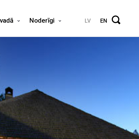
ovadā
Noderīgi
LV
EN