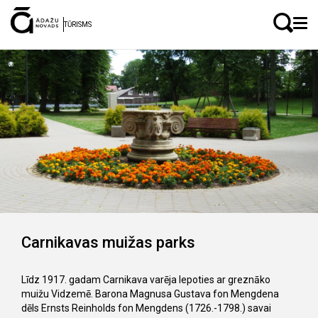
LV
EN
TŪRISMS
Carnikavas muižas parks
Līdz 1917. gadam Carnikava varēja lepoties ar greznāko
muižu Vidzemē. Barona Magnusa Gustava fon Mengdena
dēls Ernsts Reinholds fon Mengdens (1726.-1798.) savai