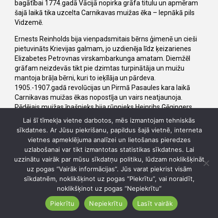
bagātībai 1774.gadā Vācijā nopirka grāfa titulu un apmēram
šajā laikā tika uzcelta Carnikavas muižas ēka – lepnākā pils
Vidzemē.
Ernests Reinholds bija vienpadsmitais bērns ģimenē un cieši
pietuvināts Krievijas galmam, jo uzdienēja līdz ķeizarienes
Elizabetes Petrovnas virskambarkunga amatam. Diemžēl
grāfam neizdevās tikt pie dzimtas turpinātāja un muižu
mantoja brāļa bērni, kuri to ieķīlāja un pārdeva.
1905.-1907.gadā revolūcijas un Pirmā Pasaules kara laikā
Carnikavas muižas ēkas nopostīja un vairs neatjaunoja.
Pēdējais muižas īpašnieks bija rūpnieks Heinrihs Gēgingers.
Lai šī tīmekļa vietne darbotos, mēs izmantojam tehniskās
Divi Carnikavas pils kolonnu kapiteļi pārvesti uz Latvijas
sīkdatnes. Ar Jūsu piekrišanu, papildus šajā vietnē, interneta
Universitātes kāpnēm Merķeļa ielā. Vairāki kapiteļi iemūrēti
vietnes apmeklējuma analīzei un lietošanas pieredzes
kādreizējās Ādažu skolas sienā. Pašas Carnikavas pils vietā
uzlabošanai var tikt izmantotas statistikas sīkdatnes. Lai
tagad paceļas vien zaļš uzkalniņš. Muižas parks 2005.gadā
uzzinātu vairāk par mūsu sīkdatņu politiku, lūdzam noklikšķināt
atjaunots un labiekārtots. Parka vidū var apskatīt pēdējo
uz pogas “Vairāk informācijas”. Jūs varat piekrist visām
muižas liecinieku – kapiteli 18.gs. 80.g. (valsts nozīmes
sīkdatnēm, noklikšķinot uz pogas “Piekrītu”, vai noraidīt,
mākslas pieminekli), savukārt kultūras nama „Ozolaine” ēka
noklikšķinot uz pogas “Nepiekrītu”
uzcelta klēts vietā. Parkā ir arī piemiņas vieta 1919.gadā
baltgvardu nošautajiem 12 revolucionāriem un 1944. gada
Piekrītu
Nepiekrītu
Lasīt vairāk
kaujās Rīgas pievārtē kritušo padomju karavīru brāļu kapi.