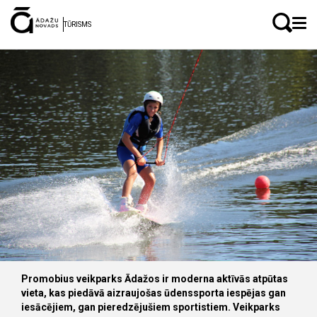
LV
EN
TŪRISMS
Veikparks Promobius
Promobius veikparks Ādažos ir moderna aktīvās atpūtas
vieta, kas piedāvā aizraujošas ūdenssporta iespējas gan
iesācējiem, gan pieredzējušiem sportistiem. Veikparks