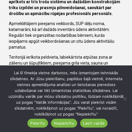
aprīkots ar trīs trošu sistēmu un dažādām konstrukcijām
triku izpildei un prasmju pilnveidošanai, savukārt par
drošību un apmācību rūpējas profesionāls personāls.
Apmeklētājiem pieejams veikbords, SUP dēļu noma,
katamarāni, kā arī dažāds inventārs ūdens aktivitātēm.
Regulāri tiek organizētas nodarbības bērniem, kurās
iespējams apgūt veikbordošanas un citu ūdens aktivitāšu
pamatus.
Teritorijā ierīkota peldvieta, labiekārtota atpūtas zona ar
zālienu un šūpuļtīkliem, pieejama grila vieta, sauna un
apkurināma baļļa. Bezmaksas WiFi ļauj apvienot aktīvu atpūtu
Lai šī tīmekļa vietne darbotos, mēs izmantojam tehniskās
ar darbu vai nesteidzīgu laika pavadīšanu pie ūdens.
sīkdatnes. Ar Jūsu piekrišanu, papildus šajā vietnē, interneta
vietnes apmeklējuma analīzei un lietošanas pieredzes
Promobius veikparks ir lieliska vieta ģimenēm, draugu
uzlabošanai var tikt izmantotas statistikas sīkdatnes. Lai
kompānijām, bērnu ballītēm un korporatīvajiem pasākumiem,
uzzinātu vairāk par mūsu sīkdatņu politiku, lūdzam noklikšķināt
piedāvājot daudzveidīgas aktīvās atpūtas iespējas Ādažu
uz pogas “Vairāk informācijas”. Jūs varat piekrist visām
novadā.
sīkdatnēm, noklikšķinot uz pogas “Piekrītu”, vai noraidīt,
noklikšķinot uz pogas “Nepiekrītu”
Piekrītu
Nepiekrītu
Lasīt vairāk