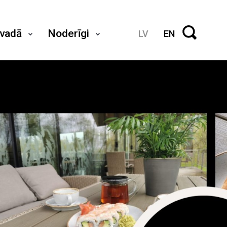
ovadā
Noderīgi
LV
EN