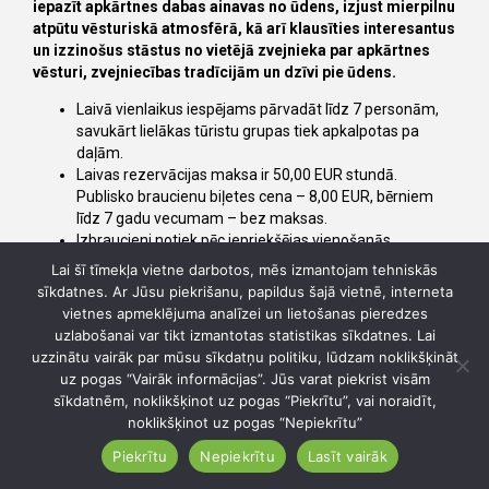
iepazīt apkārtnes dabas ainavas no ūdens, izjust mierpilnu
atpūtu vēsturiskā atmosfērā, kā arī klausīties interesantus
un izzinošus stāstus no vietējā zvejnieka par apkārtnes
vēsturi, zvejniecības tradīcijām un dzīvi pie ūdens.
Laivā vienlaikus iespējams pārvadāt līdz 7 personām,
savukārt lielākas tūristu grupas tiek apkalpotas pa
daļām.
Laivas rezervācijas maksa ir 50,00 EUR stundā.
Publisko braucienu biļetes cena – 8,00 EUR, bērniem
līdz 7 gadu vecumam – bez maksas.
Izbraucieni notiek pēc iepriekšējas vienošanās.
Informācija par publiskajiem braucieniem tiek ievietota
Lai šī tīmekļa vietne darbotos, mēs izmantojam tehniskās
sociālajos tīklos. Saziņa iespējama telefoniski vai e-
sīkdatnes. Ar Jūsu piekrišanu, papildus šajā vietnē, interneta
pastā.
vietnes apmeklējuma analīzei un lietošanas pieredzes
Piedāvājums ir sezonāls un pieejams līdz brīdim, kad
uzlabošanai var tikt izmantotas statistikas sīkdatnes. Lai
upē izveidojas ledus.
uzzinātu vairāk par mūsu sīkdatņu politiku, lūdzam noklikšķināt
uz pogas “Vairāk informācijas”. Jūs varat piekrist visām
sīkdatnēm, noklikšķinot uz pogas “Piekrītu”, vai noraidīt,
Kontakti:
noklikšķinot uz pogas “Nepiekrītu”
Tālr.: +371 28663898
Piekrītu
Nepiekrītu
Lasīt vairāk
E-pasts: zvejnieka.tures@gmail.com