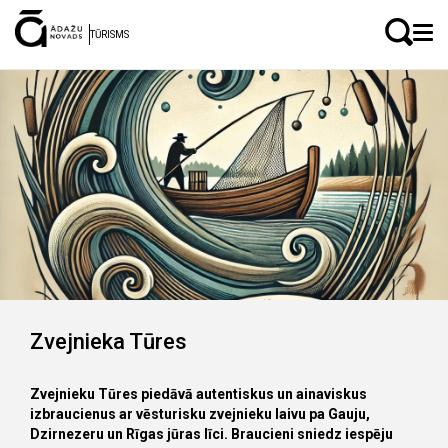
LV
EN
TŪRISMS
Zvejnieka Tūres
Zvejnieku Tūres piedāvā autentiskus un ainaviskus
izbraucienus ar vēsturisku zvejnieku laivu pa Gauju,
Dzirnezeru un Rīgas jūras līci.
Braucieni sniedz iespēju