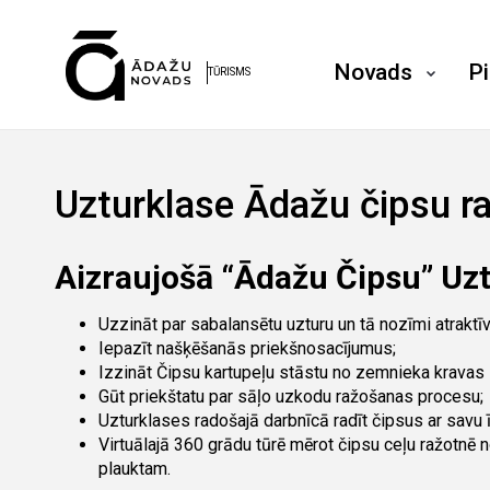
Novads
P
TŪRISMS
Uzturklase Ādažu čipsu r
Aizraujošā “Ādažu Čipsu” Uzt
Uzzināt par sabalansētu uzturu un tā nozīmi atraktī
Iepazīt našķēšanās priekšnosacījumus;
Izzināt Čipsu kartupeļu stāstu no zemnieka kravas l
Gūt priekštatu par sāļo uzkodu ražošanas procesu;
Uzturklases radošajā darbnīcā radīt čipsus ar savu 
Virtuālajā 360 grādu tūrē mērot čipsu ceļu ražotnē n
plauktam.