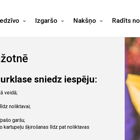
iedzīvo
Izgaršo
Nakšņo
Radīts n
ažotnē
urklase sniedz iespēju:
vā veidā;
īdz noliktavai;
īpašo garšu;
o kartupeļu šķirošanas līdz pat noliktavas