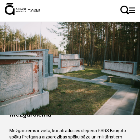
LV
EN
TŪRISMS
Padomju militārās pilsētiņas drupas
Mežgarciemā
Mežgarciems ir vieta, kur atradusies slepena PSRS Bruņoto
spēku Pretgaisa aizsardzības spēku bāze un militāristiem