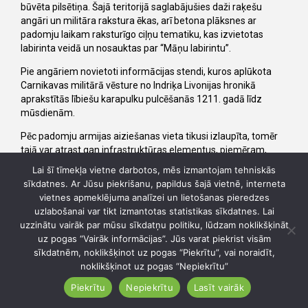
būvēta pilsētiņa. Šajā teritorijā saglabājušies daži raķešu
angāri un militāra rakstura ēkas, arī betona plāksnes ar
padomju laikam raksturīgo ciļņu tematiku, kas izvietotas
labirinta veidā un nosauktas par “Māņu labirintu”.
Pie angāriem novietoti informācijas stendi, kuros aplūkota
Carnikavas militārā vēsture no Indriķa Livonijas hronikā
aprakstītās lībiešu karapulku pulcēšanās 1211. gadā līdz
mūsdienām.
Pēc padomju armijas aiziešanas vieta tikusi izlaupīta, tomēr
tajā var atrast gan infrastruktūras elementus, piemēram,
dažādas durvju aizviras, gan arī sadzīvē kādreiz noderējušas
Lai šī tīmekļa vietne darbotos, mēs izmantojam tehniskās
lietas.
sīkdatnes. Ar Jūsu piekrišanu, papildus šajā vietnē, interneta
vietnes apmeklējuma analīzei un lietošanas pieredzes
SVARĪGI!
uzlabošanai var tikt izmantotas statistikas sīkdatnes. Lai
Nonākot līdz betona plākšņu jeb bareljefu izstādes vietai, lai
uzzinātu vairāk par mūsu sīkdatņu politiku, lūdzam noklikšķināt
redzētu angārus un informatīvos stendus, jādodas ~200 m
uz pogas “Vairāk informācijas”. Jūs varat piekrist visām
uz priekšu pa Muzeju ielu!
sīkdatnēm, noklikšķinot uz pogas “Piekrītu”, vai noraidīt,
noklikšķinot uz pogas “Nepiekrītu”
Piekrītu
Nepiekrītu
Lasīt vairāk