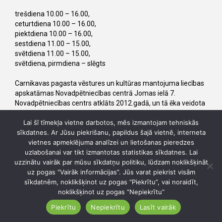
trešdiena 10.00 – 16.00,
ceturtdiena 10.00 – 16.00,
piektdiena 10.00 – 16.00,
sestdiena 11.00 – 15.00,
svētdiena 11.00 – 15.00,
svētdiena, pirmdiena – slēgts
Carnikavas pagasta vēstures un kultūras mantojuma liecības
apskatāmas Novadpētniecības centrā Jomas ielā 7.
Novadpētniecības centrs atklāts 2012.gadā, un tā ēka veidota
kā kopija netālu no Gaujas grīvas 1851.gadā būvētajai
Lai šī tīmekļa vietne darbotos, mēs izmantojam tehniskās
zvejnieka un pārcēlāja mājai “Cēlāji”. Gar jūras līci senāk gāja
sīkdatnes. Ar Jūsu piekrišanu, papildus šajā vietnē, interneta
zemes ceļš no Rīgas uz Pērnavu, un pie “Cēlājiem” bija viena
vietnes apmeklējuma analīzei un lietošanas pieredzes
no trim nozīmīgākajām Gaujas lejteces pārceltuvēm. Šīs
uzlabošanai var tikt izmantotas statistikas sīkdatnes. Lai
mājas iemītnieki pasažierus un kravas pāri upei pārvadāja līdz
uzzinātu vairāk par mūsu sīkdatņu politiku, lūdzam noklikšķināt
pat 19.gs. beigām. Ēkas oriģināls tika novērtēts kā izcils 19.gs.
uz pogas “Vairāk informācijas”. Jūs varat piekrist visām
Vidzemes zvejnieku dzīvojamās mājas paraugs, un
sīkdatnēm, noklikšķinot uz pogas “Piekrītu”, vai noraidīt,
1966.gadā to pārveda uz Latvijas Etnogrāfisko brīvdabas
noklikšķinot uz pogas “Nepiekrītu”
muzeju. Carnikavas Novadpētniecības centrs piedāvā:
Piekrītu
Nepiekrītu
Lasīt vairāk
Carnikavas pagasta vēstures un zvejas tradīciju