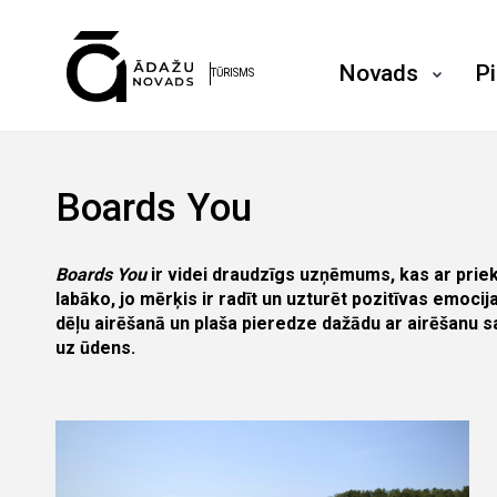
Novads
P
TŪRISMS
Boards You
Boards You
ir videi draudzīgs uzņēmums, kas ar priek
labāko, jo mērķis ir radīt un uzturēt pozitīvas emocij
dēļu airēšanā un plaša pieredze dažādu ar airēšanu s
uz ūdens.