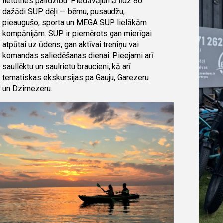
lietotnes palīdzību. Piedāvājumā līdz 80
dažādi SUP dēļi — bērnu, pusaudžu,
pieaugušo, sporta un MEGA SUP lielākām
kompānijām. SUP ir piemērots gan mierīgai
atpūtai uz ūdens, gan aktīvai treniņu vai
komandas saliedēšanas dienai. Pieejami arī
saullēktu un saulrietu braucieni, kā arī
tematiskas ekskursijas pa Gauju, Garezeru
un Dzirnezeru.