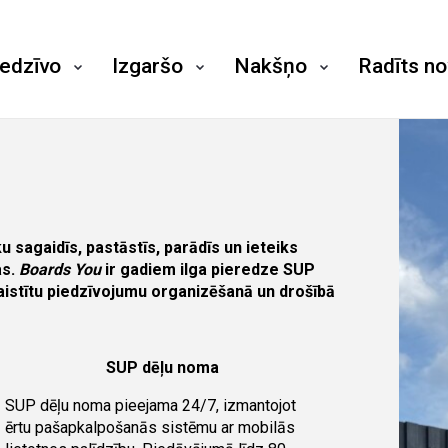
iedzīvo
Izgaršo
Nakšņo
Radīts n
u sagaidīs, pastāstīs, parādīs un ieteiks
as.
Boards You
ir gadiem ilga pieredze SUP
aistītu piedzīvojumu organizēšanā un drošībā
SUP dēļu noma
SUP dēļu noma pieejama 24/7, izmantojot
ērtu pašapkalpošanās sistēmu ar mobilās