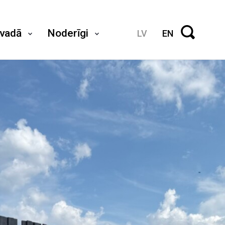
ovadā
Noderīgi
LV
EN