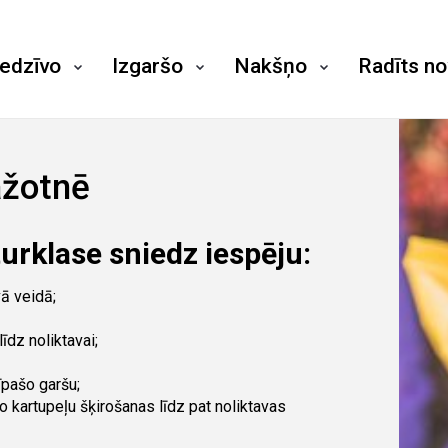
iedzīvo
Izgaršo
Nakšņo
Radīts n
ažotnē
urklase sniedz iespēju:
vā veidā;
īdz noliktavai;
īpašo garšu;
o kartupeļu šķirošanas līdz pat noliktavas