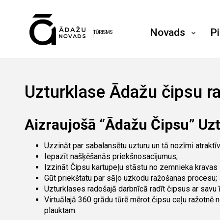
Novads
P
TŪRISMS
Uzturklase Ādažu čipsu r
Aizraujošā “Ādažu Čipsu” Uzt
Uzzināt par sabalansētu uzturu un tā nozīmi atraktī
Iepazīt našķēšanās priekšnosacījumus;
Izzināt Čipsu kartupeļu stāstu no zemnieka kravas l
Gūt priekštatu par sāļo uzkodu ražošanas procesu;
Uzturklases radošajā darbnīcā radīt čipsus ar savu 
Virtuālajā 360 grādu tūrē mērot čipsu ceļu ražotnē n
plauktam.