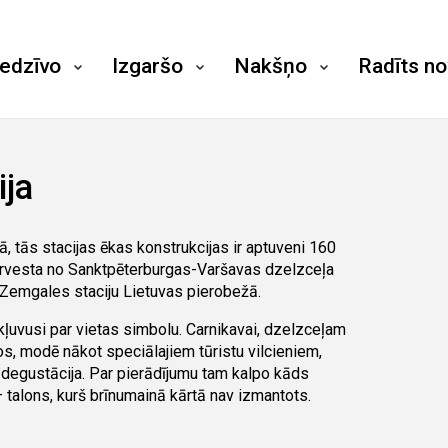
iedzīvo
Izgaršo
Nakšņo
Radīts n
ija
ā, tās stacijas ēkas konstrukcijas ir aptuveni 160
pārvesta no Sanktpēterburgas-Varšavas dzelzceļa
šo Zemgales staciju Lietuvas pierobežā.
 kļuvusi par vietas simbolu. Carnikavai, dzelzceļam
os, modē nākot speciālajiem tūristu vilcieniem,
 degustācija. Par pierādījumu tam kalpo kāds
talons, kurš brīnumainā kārtā nav izmantots.