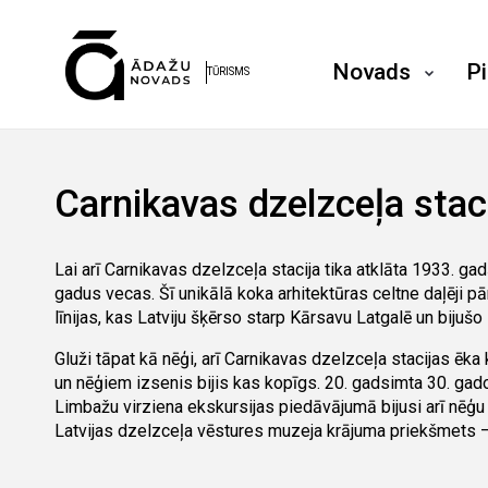
Novads
P
TŪRISMS
Carnikavas dzelzceļa stac
Lai arī Carnikavas dzelzceļa stacija tika atklāta 1933. gad
gadus vecas. Šī unikālā koka arhitektūras celtne daļēji 
līnijas, kas Latviju šķērso starp Kārsavu Latgalē un biju
Gluži tāpat kā nēģi, arī Carnikavas dzelzceļa stacijas ēka
un nēģiem izsenis bijis kas kopīgs. 20. gadsimta 30. gad
Limbažu virziena ekskursijas piedāvājumā bijusi arī nēģu
Latvijas dzelzceļa vēstures muzeja krājuma priekšmets – 