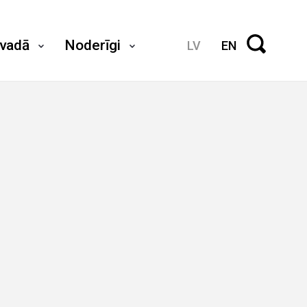
ovadā
Noderīgi
LV
EN