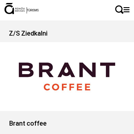
LV
EN
TŪRISMS
Z/S Ziedkalni
Saimniecība nodarbojas ar lopkopību un augkopību. Ražo
piena, gaļas un miltu izstrādājumu, kurus var iegādāties
saimniecībā uz vietas vai tirdziņos.
Brant coffee