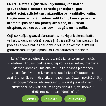
BRANT Coffee ir ģimenes uzņēmums, kas kafijas
grauzdēšanas pasaulē nonācis gan nejauši, gan
mērķtiecīgi, attīstot savu aizrautību par kvalitatīvu kafiju.
Uzņēmuma pamatā ir vēlme radīt kafiju, kuras garšas un
aromāta īpašības nav jāslēpj aiz piena, cukura vai
sīrupiem, bet kas pati par sevi ir bagāta un niansēta.
Ceļš uz kafijas grauzdēšanu sākās, meklējot iecienītu kafiju
veikalos, kas pamudināja padziļināti izzināt kafijas pasauli. Šis
process atklāja kafijas daudzveidību un iedvesmoja uzsākt
grauzdēšanu mājas apstākļos. Pēc daudzām mācībām,
eksperimentiem un pilnveides BRANT Coffee izveidojās kā
Lai šī tīmekļa vietne darbotos, mēs izmantojam tehniskās
ģimenes grauzdētava, kur kvalitāte, garša un ētiska pieeja
sīkdatnes. Ar Jūsu piekrišanu, papildus šajā vietnē, interneta
kafijas pupiņu izcelsmei ir galvenās vērtības.
vietnes apmeklējuma analīzei un lietošanas pieredzes
uzlabošanai var tikt izmantotas statistikas sīkdatnes. Lai
uzzinātu vairāk par mūsu sīkdatņu politiku, lūdzam noklikšķināt
uz pogas “Vairāk informācijas”. Jūs varat piekrist visām
sīkdatnēm, noklikšķinot uz pogas “Piekrītu”, vai noraidīt,
noklikšķinot uz pogas “Nepiekrītu”
Piekrītu
Nepiekrītu
Lasīt vairāk