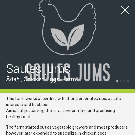
LV
EN
TOURISM
Local goods
Visas vietas
Ādažu pilsēta
Ādažu pagasts
Carnikavas pagasts
Saules jums
Visas iespējas
Handcrafts
Local Delicacies
Other
Ādaži, Chicken Eggs, Farm
This farm works according with their personal values, beliefs,
interests and hobbies.
Aimed at preserving the rural environment and producing
healthy food.
The farm started out as vegetable growers and meat producers,
however later expanded to specialize in chicken eggs.