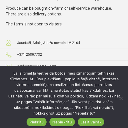
Produce can be bought on-farm or self-service warehouse.
There are also delivery options.
The farm is not open to visitors.
Jauntači, Ādaži, Ādažu novads, LV-2164
+371 25807732
saulesjums@gmail.com
Lai šī tīmekļa vietne darbotos, mēs izmantojam tehniskās
saulesjums.lv
sīkdatnes. Ar Jūsu piekrišanu, papildus šajā vietnē, interneta
vietnes apmeklējuma analīzei un lietošanas pieredzes
uzlabošanai var tikt izmantotas statistikas sīkdatnes. Lai
uzzinātu vairāk par mūsu sīkdatņu politiku, lūdzam noklikšķināt
uz pogas “Vairāk informācijas”. Jūs varat piekrist visām
sīkdatnēm, noklikšķinot uz pogas “Piekrītu”, vai noraidīt,
noklikšķinot uz pogas “Nepiekrītu”
Piekrītu
Nepiekrītu
Lasīt vairāk