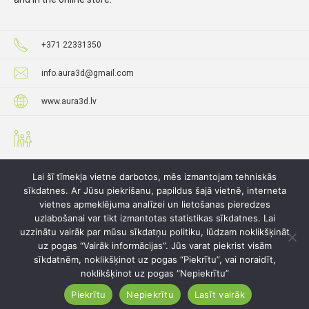
+371 22331350
info.aura3d@gmail.com
www.aura3d.lv
Lai šī tīmekļa vietne darbotos, mēs izmantojam tehniskās
sīkdatnes. Ar Jūsu piekrišanu, papildus šajā vietnē, interneta
vietnes apmeklējuma analīzei un lietošanas pieredzes
uzlabošanai var tikt izmantotas statistikas sīkdatnes. Lai
uzzinātu vairāk par mūsu sīkdatņu politiku, lūdzam noklikšķināt
uz pogas “Vairāk informācijas”. Jūs varat piekrist visām
sīkdatnēm, noklikšķinot uz pogas “Piekrītu”, vai noraidīt,
noklikšķinot uz pogas “Nepiekrītu”
Piekrītu
Nepiekrītu
Lasīt vairāk