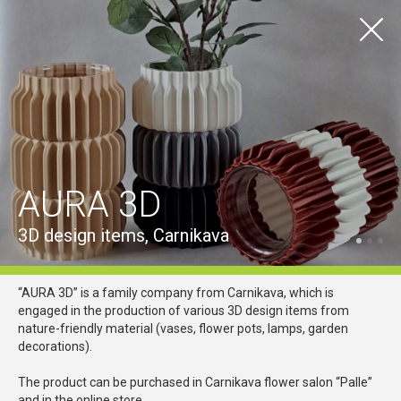
LV
EN
TOURISM
Local goods
Visas vietas
Ādažu pilsēta
Ādažu pagasts
Carnikavas pagasts
AURA 3D
Visas iespējas
Handcrafts
Local Delicacies
Other
3D design items, Carnikava
“AURA 3D” is a family company from Carnikava, which is
engaged in the production of various 3D design items from
nature-friendly material (vases, flower pots, lamps, garden
decorations).
The product can be purchased in Carnikava flower salon “Palle”
and in the online store.